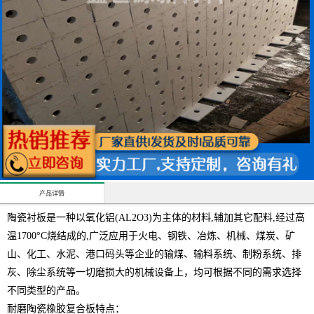
产品详情
陶瓷衬板是一种以氧化铝
(AL2O3)为主体的材料,辅加其它配料,经过高
温1700°C烧结成的,广泛应用于火电、钢铁、冶炼、机械、煤炭、矿
山、化工、水泥、港口码头等企业的输煤、输料系统、制粉系统、排
灰、除尘系统等一切磨损大的机械设备上，均可根据不同的需求选择
不同类型的产品。
耐磨陶瓷橡胶复合板特点：