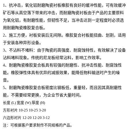
1、抗冲击，氧化铝耐磨陶瓷衬板橡胶有良好的缓冲性能，可有效缓冲
矿石等从高空落下带来的冲击，而耐磨陶瓷衬板由于产品的主要原料
为氧化铝，有耐磨性能，但韧性不足，当冲击达到一定程度时必须选
用耐磨陶瓷橡胶复合板。
2、施工方便，衬板安装后无间隙。橡胶复合衬板能扭曲、划割，适用
于安装各种异形设备。
3、不沾料不堵料：由于陶瓷的高强度、耐腐蚀特性，有效解决了设备
沾料堵料现象。传统的尼龙板经常沾料，影响工作效率。
4、耐磨陶瓷橡胶复合板具有较强的耐磨性、抗冲击性能、耐腐蚀性
能。橡胶弹性体具有优异的减振效果，能降低物料输送时产生的噪
音。
5、耐磨陶瓷橡胶复合板密度比钢板低，重量轻，而且因其高耐磨性
能，不需要经常更换，为企业节省大量时间。
长度
(L) 宽度 (W) 厚度 (H)
方形衬片
10-25 10-25 3-20
六边形衬片
12-20 12-20 3-12
注：可根据客户要求制作不同规格的产品。