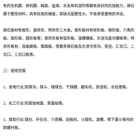
有的无机酸、有机酸、碱类、盐类、水及有机溶剂等都有良好的抗蚀能力，铸石
属于脆性材料，具有较高的硬度，其缺点是脆性大，不易承受重物的冲击。
铸石板材有普形、普异形、特异形三大类。普形板材有矩形板、梯形板、六角形
板、扇形板、圆形板等；普异形板有弧形板、溜槽镶板、灰渣沟直沟镶板等；特
异形板有：双曲面板、锥面板、筛蓖条铸石板及灰渣沟弯沟、变径、汇合口、二
岔口、三岔口板等。
三：使用范围
1、发电行业:卸煤沟、煤斗、储煤仓、干煤栅、翻车机、捞渣机、水处理等。
2、化工行业:防腐蚀地面、泵基础等。
3、煤炭行业:煤仓、矸石仓、介质桶、刮板机、斗提机、溜槽、筛下漏斗等内的
耐磨衬板。